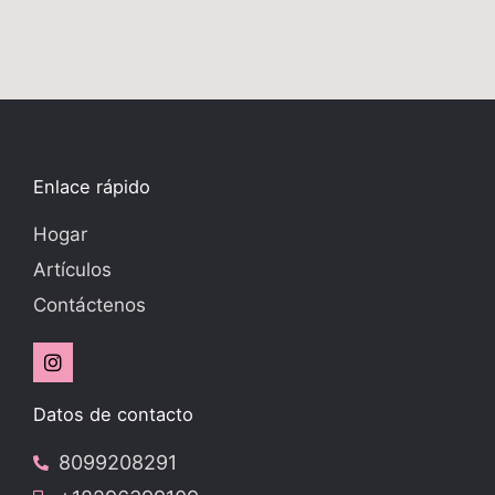
Enlace rápido
Hogar
Artículos
Contáctenos
I
n
s
t
Datos de contacto
a
g
8099208291
r
a