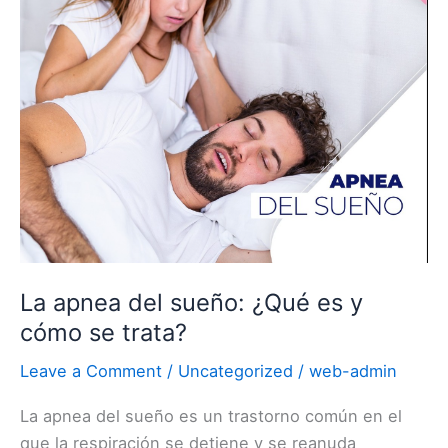
es
y
cómo
se
trata?
La apnea del sueño: ¿Qué es y
cómo se trata?
Leave a Comment
/
Uncategorized
/
web-admin
La apnea del sueño es un trastorno común en el
que la respiración se detiene y se reanuda